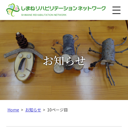
このページの本文へ
メ
ニ
ュ
ー
お知らせ
こ
Home
>
お知らせ
>
10ページ目
の
ペ
ー