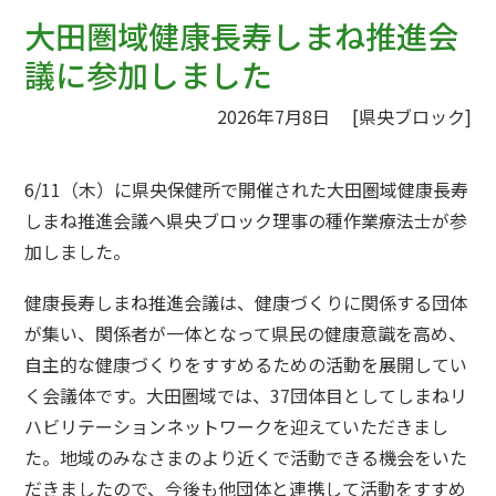
ジ
大田圏域健康長寿しまね推進会
の
議に参加しました
位
置:
2026年7月8日
[県央ブロック]
6/11（木）に県央保健所で開催された大田圏域健康長寿
しまね推進会議へ県央ブロック理事の種作業療法士が参
加しました。
健康長寿しまね推進会議は、健康づくりに関係する団体
が集い、関係者が一体となって県民の健康意識を高め、
自主的な健康づくりをすすめるための活動を展開してい
く会議体です。大田圏域では、37団体目としてしまねリ
ハビリテーションネットワークを迎えていただきまし
た。地域のみなさまのより近くで活動できる機会をいた
だきましたので、今後も他団体と連携して活動をすすめ