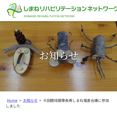
このページの本文へ
お知らせ
こ
Home
>
お知らせ
>
大田圏域健康長寿しまね推進会議に参加
の
しました
ペ
ー