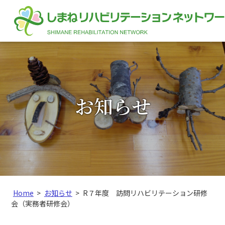
このページの本文へ
お知らせ
こ
Home
>
お知らせ
>
R７年度 訪問リハビリテーション研修
の
会（実務者研修会）
ペ
ー