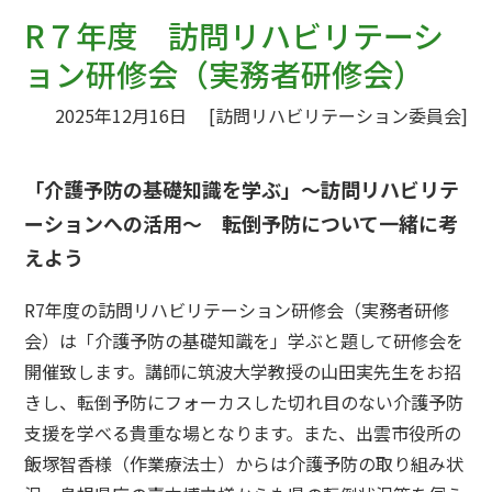
ジ
R７年度 訪問リハビリテーシ
の
ョン研修会（実務者研修会）
位
置:
2025年12月16日
[訪問リハビリテーション委員会]
「介護予防の基礎知識を学ぶ」～訪問リハビリテ
ーションへの活用～ 転倒予防について一緒に考
えよう
R7年度の訪問リハビリテーション研修会（実務者研修
会）は
「介護予防の基礎知識を」学ぶと題して研修会を
開催致します。
講師に筑波大学教授の山田実先生をお招
きし、転倒予防にフォーカスした切れ目のない介護予防
支援を学べる貴重な場となります。
また、出雲市役所の
飯塚智香様（作業療法士）からは介護予防の取り組み状