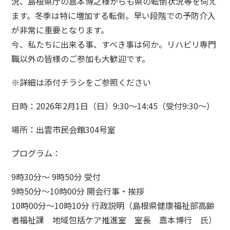
況、島根県庁の嘉本博之様からも県の転倒状況等を伺え
ます。
冬季は特に増加する転倒。早い段階での予防介入
が非常に重要となります。
今、私たちに出来る事、すべき事は何か。
リハビリ専門
職以外の皆様のご参加も大歓迎です。
※詳細は添付チラシをご参照ください
日時：2026年2月1日（日）9:30～14:45（受付9:30～）
場所：出雲市民会館304号室
プログラム：
9時30分～ 9時50分 受付
9時50分～10時00分 開会行事・挨拶
10時00分～10時10分 行政説明（島根県健康福祉部高齢
者福祉課 地域包括ケア推進室 室長 嘉本博行 氏）