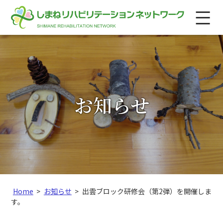
このページの本文へ
メ
ニ
ュ
ー
お知らせ
こ
Home
>
お知らせ
>
出雲ブロック研修会（第2弾）を開催しま
の
す。
ペ
ー