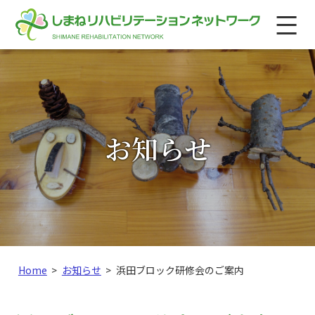
このページの本文へ
メ
ニ
ュ
ー
お知らせ
こ
Home
>
お知らせ
>
浜田ブロック研修会のご案内
の
ペ
ー