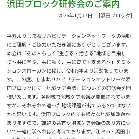
浜田ブロック研修会のご案内
ジ
の
2025年1月17日
[浜田ブロック]
位
置:
平素よりしまねリハビリテーションネットワークの活動
にご理解・ご協力いただき誠にありがとうございます。
本会は「その人らしく”生きる・活きる”地域を目指し
て〜共に学ぶ、共に動く、共に育て・支える〜」をミッ
ションスローガンに掲げ、令和5年より活動をしていま
す。この度、しまねリハビリテーションネットワーク浜
田ブロックにて「地域ケア会議」についての研修会を開
催いたします。各圏域で地域ケア会議が開催されていま
すが、それぞれで違った地域課題が出ているのではない
かと思います。浜田ブロック内でも様々な地域加改題が
ありますので、課題の共有や地域ケア会議のあり方につ
いて一緒に学べればと考えております。江津市・浜田市